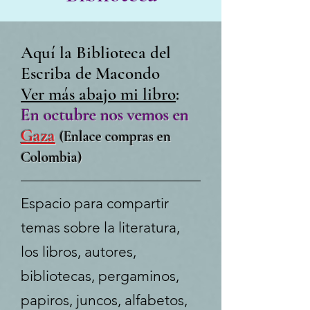
Aquí la Biblioteca del
Escriba de Macondo
Ver más abajo mi libro
:
En octubre nos vemos en
Gaza
(Enlace compras en
Colombia)
Espacio para compartir
temas sobre la literatura,
los libros, autores,
bibliotecas, pergaminos,
papiros, juncos, alfabetos,