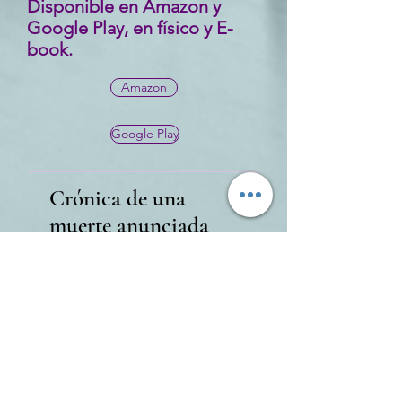
Disponible en Amazon y
Google Play, en físico y E-
book.
Amazon
Google Play
Crónica de una
muerte anunciada
Ensayos
Espacio para compartir temas sobre la
literatura, los libros, autores,
bibliotecas, pergaminos, papiros,
alfabetos, ciudades antiguas, reyes,
reinos, imperios. También sobre los