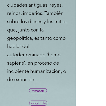
ciudades antiguas, reyes,
reinos, imperios. También
sobre los dioses y los mitos,
que, junto con la
geopolítica, es tanto como
hablar del
autodenominado 'homo
sapiens', en proceso de
incipiente humanización, o
de extinción.
Amazon
Google Play